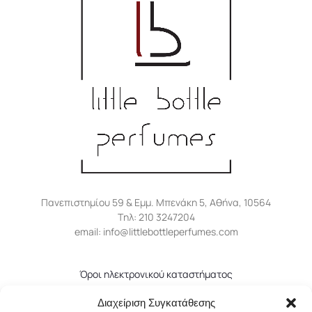
Πανεπιστημίου 59 & Εμμ. Μπενάκη 5, Αθήνα, 10564
Tηλ: 210 3247204
email: info@littlebottleperfumes.com
Όροι ηλεκτρονικού καταστήματος
Πολιτική απορρήτου
Διαχείριση Συγκατάθεσης
Πολιτική επιστροφών