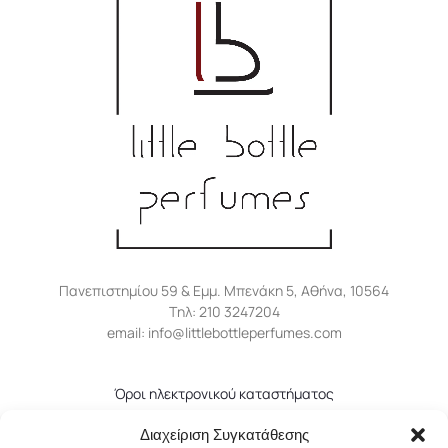
Πανεπιστημίου 59 & Εμμ. Μπενάκη 5, Αθήνα, 10564
Tηλ: 210 3247204
email: info@littlebottleperfumes.com
Όροι ηλεκτρονικού καταστήματος
Πολιτική απορρήτου
Διαχείριση Συγκατάθεσης
Πολιτική επιστροφών