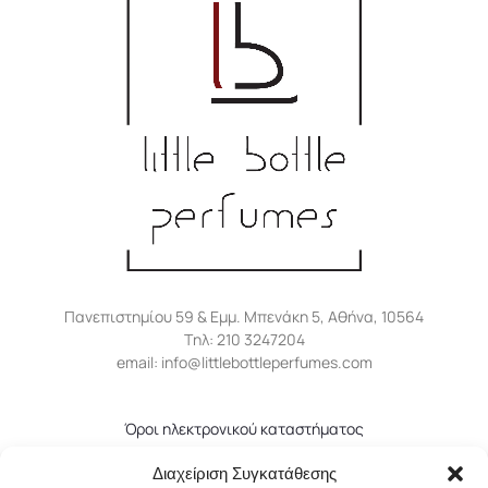
Πανεπιστημίου 59 & Εμμ. Μπενάκη 5, Αθήνα, 10564
Tηλ: 210 3247204
email: info@littlebottleperfumes.com
Όροι ηλεκτρονικού καταστήματος
Πολιτική απορρήτου
Διαχείριση Συγκατάθεσης
Πολιτική επιστροφών