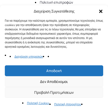
Πολιτική επιστροφών
Αποστολές - Πληρωμές
Διαχείριση Συγκατάθεσης
Επικοινωνία
Για να παρέχουμε την καλύτερη εμπειρία, χρησιμοποιούμε τεχνολογίες όπως
cookies για την αποθήκευση ή/και την πρόσβαση σε πληροφορίες
συσκευών. Η συγκατάθεση για τις εν λόγω τεχνολογίες θα μας επιτρέψει να
Copyright 2026 Little Bottle Perfumes. All rights reserved
επεξεργαστούμε δεδομένα προσωπικού χαρακτήρα, όπως συμπεριφορά
περιήγησης ή μοναδικά αναγνωριστικά σε αυτόν τον ιστότοπο. Η μη
συγκατάθεση ή η ανάκληση της συγκατάθεσης, μπορεί να επηρεάσει
αρνητικά ορισμένες λειτουργίες και δυνατότητες.
Διαχείριση υπηρεσιών
Αποδοχή
Compare
(0)
Δεν Αποδέχομαι
Προβολή Προτιμήσεων
Compare
Πολιτική Cookies
Πολιτική Απορρήτου
Remove all products