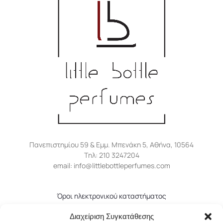
Πανεπιστημίου 59 & Εμμ. Μπενάκη 5, Αθήνα, 10564
Tηλ: 210 3247204
email: info@littlebottleperfumes.com
Όροι ηλεκτρονικού καταστήματος
Πολιτική απορρήτου
Διαχείριση Συγκατάθεσης
Πολιτική επιστροφών