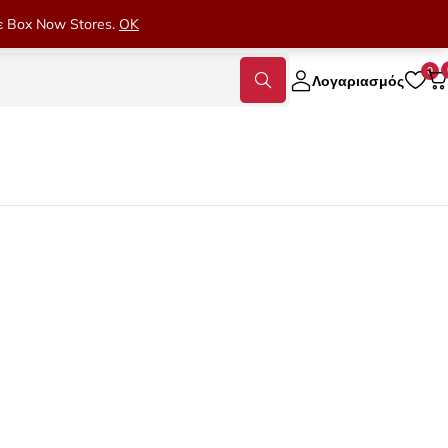
 σε Box Now Stores.
OK
0
Λογαριασμός