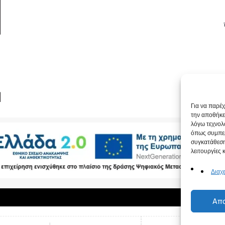
Copyrigh
Για να παρέ
την αποθήκε
λόγω τεχνολ
όπως συμπερ
συγκατάθεση
λειτουργίες 
Διαχ
Απ