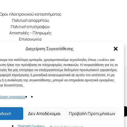
Όροι ηλεκτρονικού καταστήματος
Πολιτική απορρήτου
Πολιτική επιστροφών
Αποστολές - Πληρωμές
Επικοινωνία
Διαχείριση Συγκατάθεσης
t 2026 Little Bottle Perfumes. All rights reserved
χουμε την καλύτερη εμπειρία, χρησιμοποιούμε τεχνολογίες όπως cookies για
υση ή/και την πρόσβαση σε πληροφορίες συσκευών. Η συγκατάθεση για τις εν
ογίες θα μας επιτρέψει να επεξεργαστούμε δεδομένα προσωπικού χαρακτήρα,
ιφορά περιήγησης ή μοναδικά αναγνωριστικά σε αυτόν τον ιστότοπο. Η μη
 ή η ανάκληση της συγκατάθεσης, μπορεί να επηρεάσει αρνητικά ορισμένες
και δυνατότητες.
είριση υπηρεσιών
οδοχή
Δεν Αποδέχομαι
Προβολή Προτιμήσεων
Compare
Πολιτική Cookies